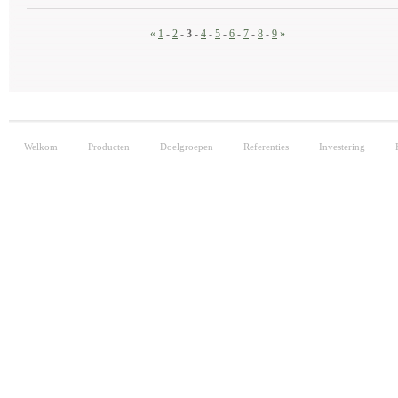
«
1
-
2
-
3
-
4
-
5
-
6
-
7
-
8
-
9
»
Welkom
Producten
Doelgroepen
Referenties
Investering