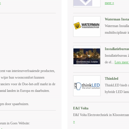
»
meer »
Waterman Instal
Waterman Installa
multidisciplinair in
Installatiebure
Installatiebureau 
de el...
Lees meer
cent van interieurverfraaiende producten,
le wijze hun wooncomfort kunnen
Thinkled
anciers voor de Doe-het-zelf markt in de
ThinkLED biedt o
antal landen in Europa en daarbuiten.
hybride LED lant
ngen door spaarbuizen.
E&I Volta
E&I Volta Electrotechniek in Kloosterzand
»
ceum in Goes Website: