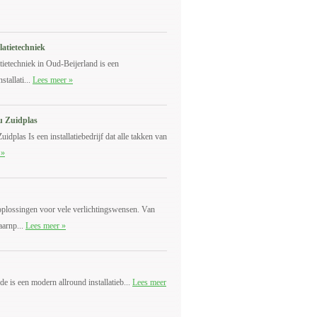
atietechniek
tietechniek in Oud-Beijerland is een
stallati...
Lees meer »
au Zuidplas
Zuidplas Is een installatiebedrijf dat alle takken van
 »
plossingen voor vele verlichtingswensen. Van
aarnp...
Lees meer »
e is een modern allround installatieb...
Lees meer