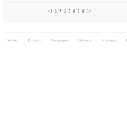
«
1
-
2
-
3
-
4
-
5
-
6
-
7
-
8
-
9
»
Welkom
Producten
Doelgroepen
Referenties
Investering