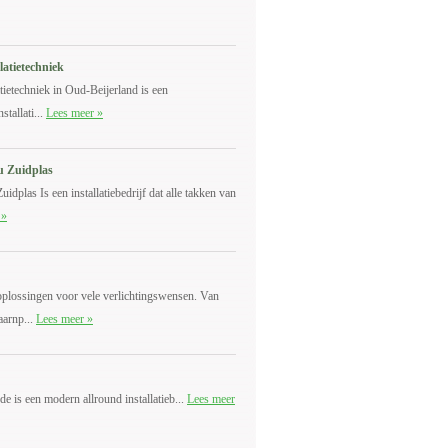
atietechniek
tietechniek in Oud-Beijerland is een
stallati...
Lees meer »
au Zuidplas
Zuidplas Is een installatiebedrijf dat alle takken van
 »
plossingen voor vele verlichtingswensen. Van
aarnp...
Lees meer »
e is een modern allround installatieb...
Lees meer