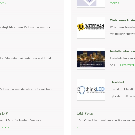
eer »
meer »
Waterman Instal
bedrijf Moerman Website: www.bn-
Waterman Installa
»
multidisciplinair in
Installatiebure
j De Maasstad Website: www.ddm.nl
Installatiebureau 
de el...
Lees meer
Thinkled
ebsite: www.stenaline.nl Soort bedri...
ThinkLED biedt o
hybride LED lant
r B.V.
E&I Volta
er B.V. in Schiedam Website:
E&I Volta Electrotechniek in Kloosterzand
meer »
»