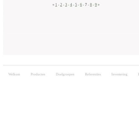
«
1
-
2
-
3
-
4
-
5
-
6
-
7
-
8
-
9
»
Welkom
Producten
Doelgroepen
Referenties
Investering