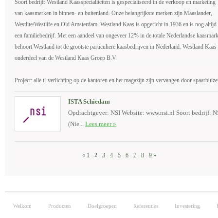
Soort bedrijf: Westland Kaasspecialiteiten is gespecialiseerd in de verkoop en marketing
van kaasmerken in binnen- en buitenland. Onze belangrijkste merken zijn Maaslander,
Westlite/Westlife en Old Amsterdam. Westland Kaas is opgericht in 1936 en is nog altijd
een familiebedrijf. Met een aandeel van ongeveer 12% in de totale Nederlandse kaasmark
behoort Westland tot de grootste particuliere kaasbedrijven in Nederland. Westland Kaas 
onderdeel van de Westland Kaas Groep B.V.
Project: alle tl-verlichting op de kantoren en het magazijn zijn vervangen door spaarbuize
ISTA Schiedam
Opdrachtgever: NSI Website: www.nsi.nl Soort bedrijf: N
(Nie...
Lees meer »
«
1
-
2
-
3
-
4
-
5
-
6
-
7
-
8
-
9
»
Welkom
Producten
Doelgroepen
Referenties
Investering