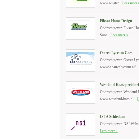
www.wijster...
Lees meer 
Fikszo Home Design
Opdrachtgever: Fikszo H
Soor...
Lees meer »
Ostrea Lyceum Goes
Opdrachtgever: Ostrea Ly
wwww.ostrealyceum.nl/ ..
Westland Kaasspecialite
Opdrachtgever: Westland K
www.westland-kaas.nl...
L
ISTA Schiedam
Opdrachtgever: NSI Websit
Lees meer »