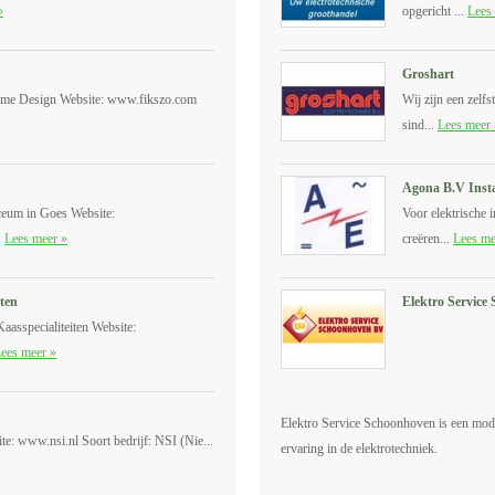
»
opgericht ...
Lees
Groshart
ome Design Website: www.fikszo.com
Wij zijn een zelfs
sind...
Lees meer 
Agona B.V Insta
ceum in Goes Website:
Voor elektrische in
.
Lees meer »
creëren...
Lees me
iten
Elektro Servic
aasspecialiteiten Website:
ees meer »
Elektro Service Schoonhoven is een moder
e: www.nsi.nl Soort bedrijf: NSI (Nie...
ervaring in de elektrotechniek.