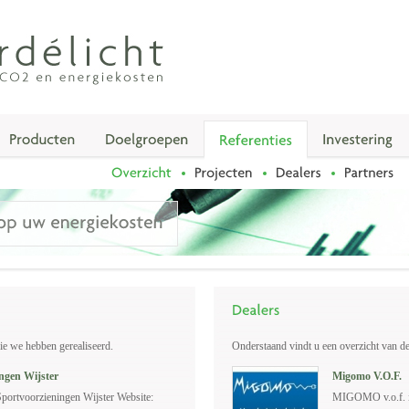
ie we hebben gerealiseerd.
Onderstaand vindt u een overzicht van d
ingen Wijster
Migomo V.O.F.
Sportvoorzieningen Wijster Website:
MIGOMO v.o.f. is 