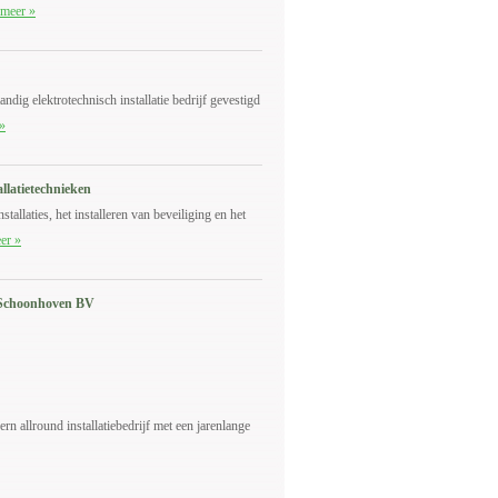
 meer »
tandig elektrotechnisch installatie bedrijf gevestigd
»
llatietechnieken
stallaties, het installeren van beveiliging en het
er »
e Schoonhoven BV
n allround installatiebedrijf met een jarenlange