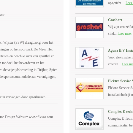
opgericht ...
Lees
ster
Groshart
Wij zijn een zelfs
sind...
Lees meer 
en Wijster (SSW) draagt zorg voor het
ieningen op het sportpark De Meer. Het
Agona B.V Insta
iteiten en beschikt over een sporthal en
Voor elektrische in
h tot doel: het bevorderen en het
creëren...
Lees me
en de vrijetijdsbesteding in Drijber, Spier
 de sportaccommodatie aan verenigingen,
Elektro Servic
Elektro Service 
installatiebedrijf 
n zijn vervangen door spaarbuizen.
Complex E-tech
ome Design Website: www.fikszo.com
Complex E-Technie
communicatie, be