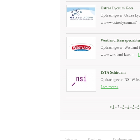
Ostrea Lyceum Goes
Opdrachtgever: Ostrea Ly
wwww.ostrealyceum.nl/ ..
Westland Kaasspecialite
Opdrachtgever: Westland K
www.westland-kaas.nl...
L
ISTA Schiedam
Opdrachtgever: NSI Websit
Lees meer »
«
1
-
2
-
3
-
4
-
5
-
6
Welkom
Producten
Doelgroepen