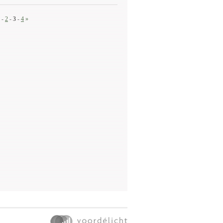
-
2
-
3
-
4
»