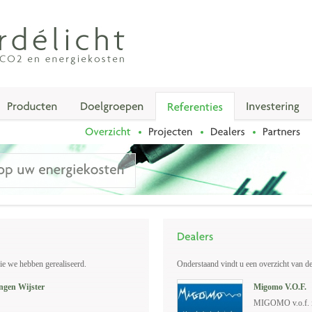
ie we hebben gerealiseerd.
Onderstaand vindt u een overzicht van d
ingen Wijster
Migomo V.O.F.
MIGOMO v.o.f. is 