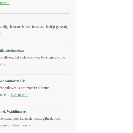
 meer »
tandig elektrotechnisch installatie bedrijf gevestigd
»
llatietechnieken
stallaties, het installeren van beveiliging en het
er »
e Schoonhoven BV
Schoonhoven is een modern allround
met ee...
Lees meer »
niek Waddinxveen
k staat voor kwaliteit, verzorgdheid, open
trouwb...
Lees meer »