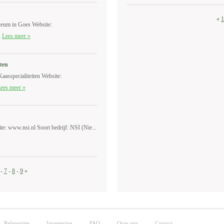
«
1
ceum in Goes Website:
.
Lees meer »
iten
aasspecialiteiten Website:
ees meer »
e: www.nsi.nl Soort bedrijf: NSI (Nie...
-
7
-
8
-
9
»
Referenties
Investering
FAQ
Over ons
Contact